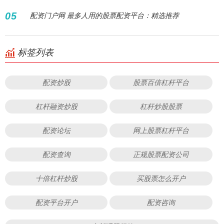
05
配资门户网 最多人用的股票配资平台：精选推荐
标签列表
配资炒股
股票百倍杠杆平台
杠杆融资炒股
杠杆炒股股票
配资论坛
网上股票杠杆平台
配资查询
正规股票配资公司
十倍杠杆炒股
买股票怎么开户
配资平台开户
配资咨询