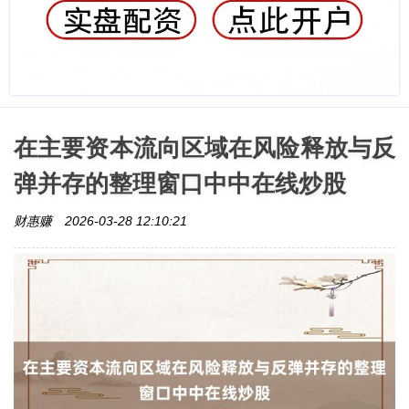
在主要资本流向区域在风险释放与反
弹并存的整理窗口中中在线炒股
财惠赚
2026-03-28 12:10:21