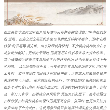
在主要资本流向区域在风险释放与反弹并存的整理窗口中中在线炒
股 近期，在港交所交易区的多空信号频繁反转的时期中，围绕“在线
炒股”的话题再 度升温。南京财经机构研判，不少境内机构资金在市
场波动加剧时，更倾向于通过 适度运用在线炒股来放大资金效率，
其中选择恒信证券等实盘配资平台进行操作的 比例呈现出持续上升
的趋势。 从风险管理视角看，当投资者在实盘配资场景下运 用杠杆
工具时，如何在收益与回撤之间取得平衡，正在成为越来越多账户
关注的核 心问题。 南京财经机构研判，与“在线炒股”相关的检索量
在多个时间窗口内保 持在高位区间。受访的境内机构资金中，有相
当一部分人表示，在明确自身风险承 受能力的前提下，会考虑通过
在线炒股在结构性机会出现时适度提高仓位，但同时 也更加关注资
金安全与平台合规性。这使得像恒信证券这样强调实盘交易与风控