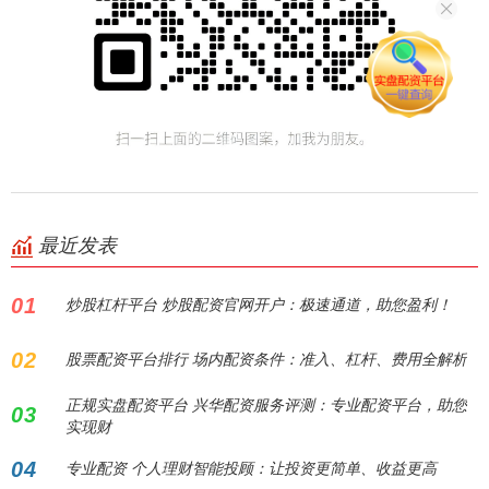
最近发表
01
炒股杠杆平台 炒股配资官网开户：极速通道，助您盈利！
02
股票配资平台排行 场内配资条件：准入、杠杆、费用全解析
正规实盘配资平台 兴华配资服务评测：专业配资平台，助您
03
实现财
04
专业配资 个人理财智能投顾：让投资更简单、收益更高