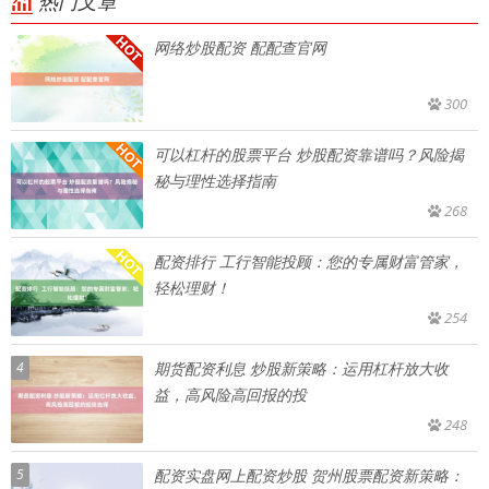
热门文章
网络炒股配资 配配查官网
300
可以杠杆的股票平台 炒股配资靠谱吗？风险揭
秘与理性选择指南
268
配资排行 工行智能投顾：您的专属财富管家，
轻松理财！
254
4
期货配资利息 炒股新策略：运用杠杆放大收
益，高风险高回报的投
248
5
配资实盘网上配资炒股 贺州股票配资新策略：