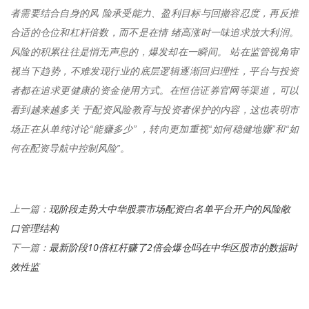
者需要结合自身的风 险承受能力、盈利目标与回撤容忍度，再反推
合适的仓位和杠杆倍数，而不是在情 绪高涨时一味追求放大利润。
风险的积累往往是悄无声息的，爆发却在一瞬间。 站在监管视角审
视当下趋势，不难发现行业的底层逻辑逐渐回归理性，平台与投资
者都在追求更健康的资金使用方式。在恒信证券官网等渠道，可以
看到越来越多关 于配资风险教育与投资者保护的内容，这也表明市
场正在从单纯讨论“能赚多少” ，转向更加重视“如何稳健地赚”和“如
何在配资导航中控制风险”。
现阶段走势大中华股票市场配资白名单平台开户的风险敞
上一篇：
口管理结构
最新阶段10倍杠杆赚了2倍会爆仓吗在中华区股市的数据时
下一篇：
效性监