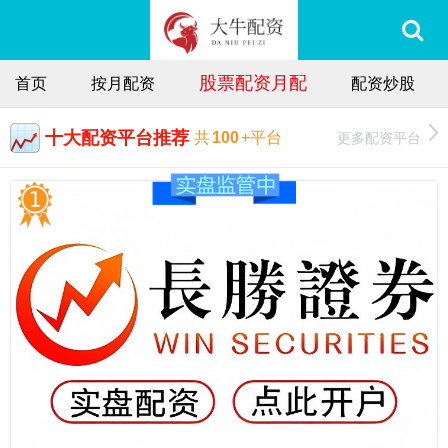
股票配资月配
首页
按月配资
配资炒股
十大配资平台推荐
更多配资平台
共
100
+平台