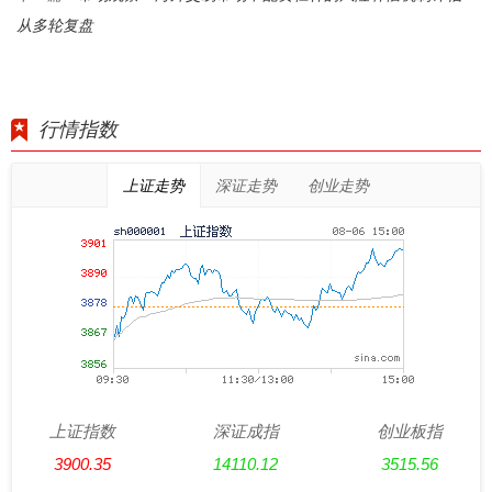
从多轮复盘
行情指数
上证走势
深证走势
创业走势
上证指数
深证成指
创业板指
3900.35
14110.12
3515.56