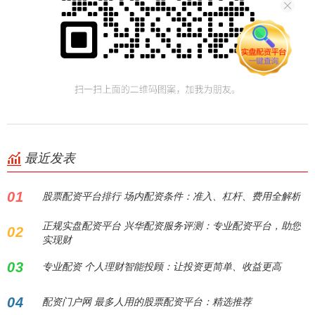
最近发表
01
股票配资平台排行 场内配资条件：准入、杠杆、费用全解析
正规实盘配资平台 兴华配资服务评测：专业配资平台，助您
02
实现财
03
专业配资 个人理财智能投顾：让投资更简单、收益更高
04
配资门户网 最多人用的股票配资平台：精选推荐